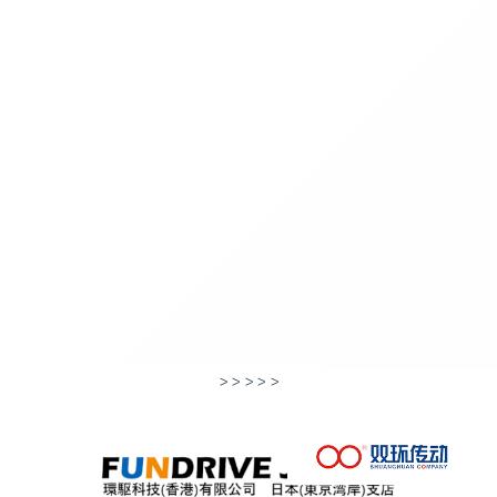
>
>
>
>
>